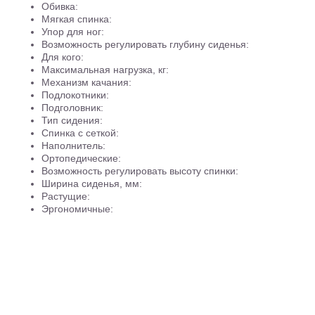
Обивка:
Мягкая спинка:
Упор для ног:
Возможность регулировать глубину сиденья:
Для кого:
Максимальная нагрузка, кг:
Механизм качания:
Подлокотники:
Подголовник:
Тип сидения:
Спинка с сеткой:
Наполнитель:
Ортопедические:
Возможность регулировать высоту спинки:
Ширина сиденья, мм:
Растущие:
Эргономичные:
Регулировка подлокотников:
Глубина сиденья, мм:
Материал крестовины:
Высокая спинка:
Материал роликов:
Материал подлокотников:
Обивка подлокотников:
Блокировка роликов: