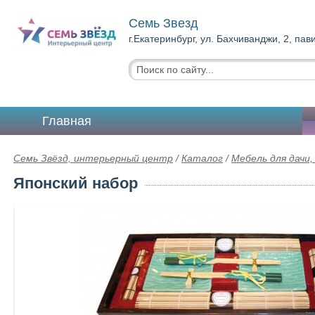
Семь Звезд
г.Екатеринбург, ул. Бахчиванджи, 2, па
Главная
Семь Звёзд, интерьерный центр
/
Каталог
/
Мебель для дачи,
Японский набор